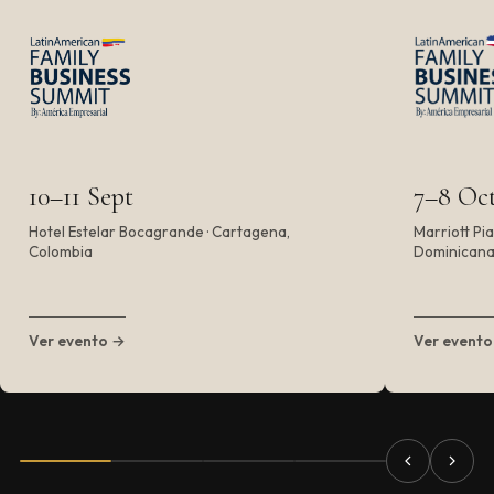
10–11 Sept
7–8 Oc
Hotel Estelar Bocagrande · Cartagena,
Marriott Pi
Colombia
Dominican
Ver evento →
Ver event