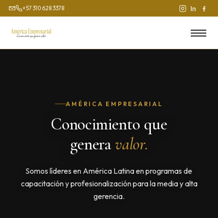
Ir
+57 310 628 3378
+57 310 628 3378
al
contenido
AMÉRICA EMPRESARIAL
Conocimiento que
genera
valor.
Somos líderes en América Latina en programas de
capacitación y profesionalización para la media y alta
gerencia.