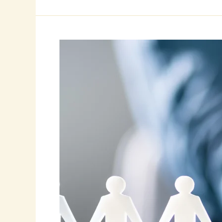
El
Arte
de
la
Calificación:
Descubre
Cómo
Identificar
a
Tus
Clientes
Ideales
y
Acelerar