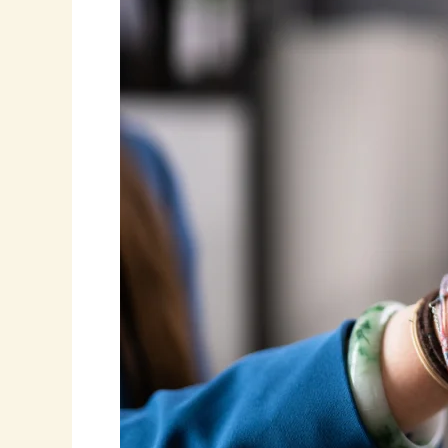
Ventas
No
Es
un
Golpe
de
Suerte,
¡Es
un
Jaque
Mate
Estratégico!