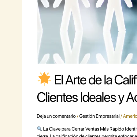
Tus
Cierres
El Arte de la Cal
Clientes Ideales y A
Deja un comentario
/
Gestión Empresarial
/
Americ
La Clave para Cerrar Ventas Más Rápido Identific
cierre. La calificación de clientes permite enfoc