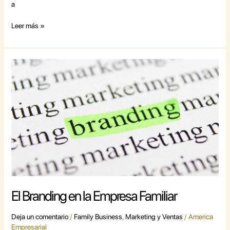
a
Leer más »
El
Branding
en
la
Empresa
Familiar
El Branding en la Empresa Familiar
Deja un comentario
/
Family Business
,
Marketing y Ventas
/
America
Empresarial